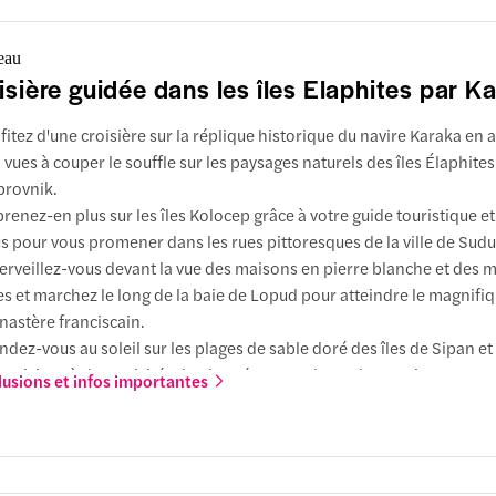
Franjo Tuđman
ovnik
eau
isière guidée dans les îles Elaphites par K
fitez d'une croisière sur la réplique historique du navire Karaka en
e de Kolocep
 vues à couper le souffle sur les paysages naturels des îles Élaphites
 de Grebeni
rovnik.
renez-en plus sur les îles Kolocep grâce à votre guide touristique et
e à Kolocep, une île paisible et sans voiture, connue pour ses forêts
s pour vous promener dans les rues pittoresques de la ville de Sud
aux claires. Passez votre temps libre à nager, à vous détendre au bor
rveillez-vous devant la vue des maisons en pierre blanche et des 
xplorer les sentiers côtiers tranquilles.
les et marchez le long de la baie de Lopud pour atteindre le magnifi
astère franciscain.
e Bleue
 de Sipan
ndez-vous au soleil sur les plages de sable doré des îles de Sipan e
participez à des activités de plongée avec tuba et de natation pour 
lusions et infos importantes
re expérience de manière rafraîchissante.
e de Lopud
e verte