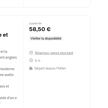
à partir de
58,50 €
e et
Vérifier la disponibilité
et la
Réservez, payez plus tard
ant anglais
4 h
Départ depuis l'hôtel
te moderne
ème audio
ses et
aide d'un·e
île de