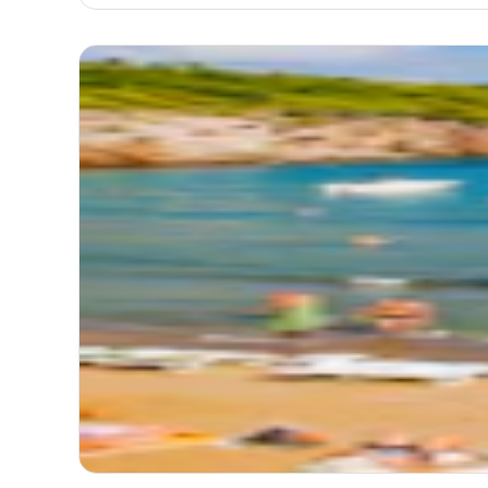
Lo
Nouv
Dub
boi
Itinérair
Durée
Mode 
Itinér
Itinéraire
Carte
Dépar