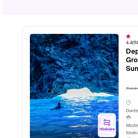
4.4
(
9
Dep
Gro
Sun
Itinérair
Durée
Mode 
Itinéraire
Itinér