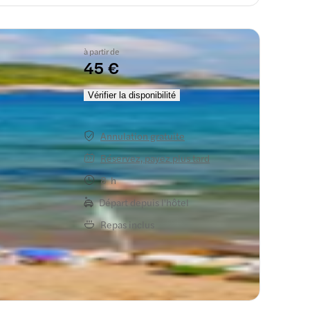
à partir de
45 €
c
Vérifier la disponibilité
Annulation gratuite
Réservez, payez plus tard
8 h
Départ depuis l'hôtel
Repas inclus