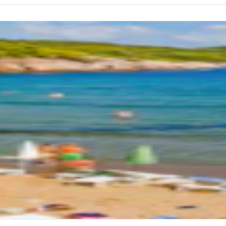
pud.
eau
rovnik : Croisière sur les îles Elaphites ave
ssons
e
 totale
8 heures
de transport
Bateau
aire
t