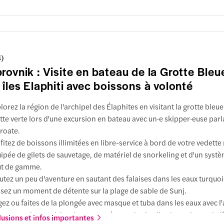
nt d'embarquement
en face du
4
)
é de Gruz
rovnik : Visite en bateau de la Grotte Bleu
inclus
 îles Elaphiti avec boissons à volonté
lorez la région de l'archipel des Élaphites en visitant la grotte bleue 
tte verte lors d'une excursion en bateau avec un·e skipper·euse parl
croate.
fitez de boissons illimitées en libre-service à bord de votre vedet
ipée de gilets de sauvetage, de matériel de snorkeling et d'un syst
t de gamme.
utez un peu d'aventure en sautant des falaises dans les eaux turquoi
sez un moment de détente sur la plage de sable de Sunj.
ez ou faites de la plongée avec masque et tuba dans les eaux avec l'
tructeur·rice ou visitez les monastères et les jardins botaniques de l'
lusions et infos importantes