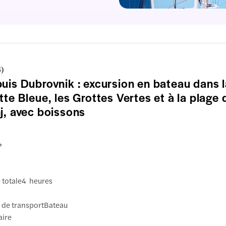
4
)
uis Dubrovnik : excursion en bateau dans l
tte Bleue, les Grottes Vertes et à la plage 
j, avec boissons
e
 totale
4 heures
de transport
Bateau
aire