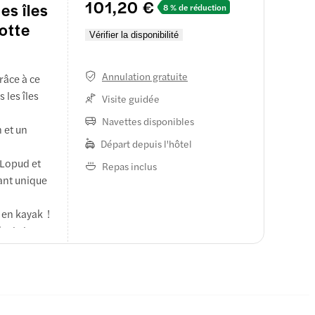
101,20 €
es îles
8 % de réduction
rotte
Vérifier la disponibilité
sur les
Annulation gratuite
râce à ce
 les îles
Visite guidée
eil se
Navettes disponibles
eures avec
 et un
s curiosités
 menu de
Départ depuis l'hôtel
 par couple.
 Lopud et
Repas inclus
 Wi-Fi
ant unique
te
 en kayak !
, de la
r dans un
s
 sacs de
coucher de