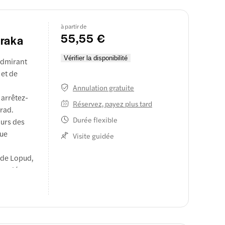
à partir de
55,55 €
araka
Vérifier la disponibilité
 admirant
 et de
Annulation gratuite
 arrêtez-
Réservez, payez plus tard
 de pins et
urad.
d de la mer
Durée flexible
murs des
que
Visite guidée
t de Lopud,
compléter