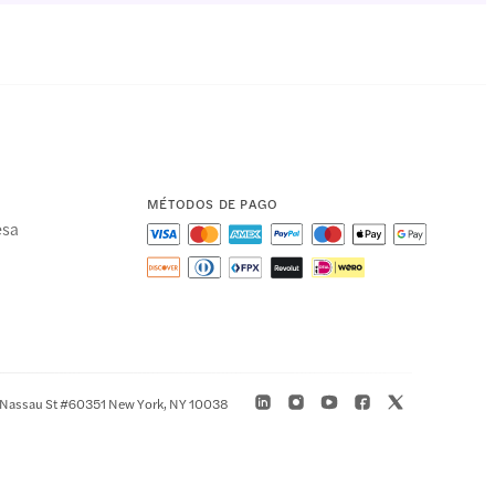
MÉTODOS DE PAGO
esa
 Nassau St #60351 New York, NY 10038